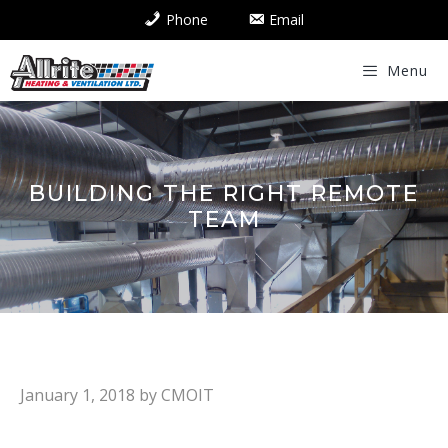
Skip
Phone
Email
to
content
Menu
BUILDING THE RIGHT REMOTE
TEAM
January 1, 2018
by
CMOIT